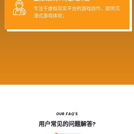
专注于虚拟现实平台的游戏创作，提供沉
浸式游戏体验；
OUR FAQ'S
用户常见的问题解答?