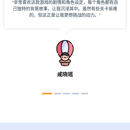
“非常喜欢这款游戏的剧情和角色设定，每个角色都有自
己独特的背景故事，让我沉浸其中。虽然有些关卡挺难
的，但这正是让我更想挑战的动力。”
咸晓瑶