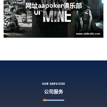
OUR SERVICES
公司服务