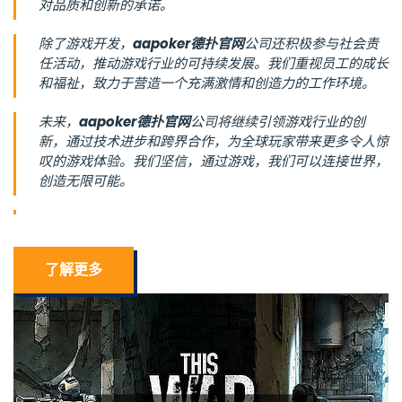
对品质和创新的承诺。
除了游戏开发，
aapoker德扑官网
公司还积极参与社会责
任活动，推动游戏行业的可持续发展。我们重视员工的成长
和福祉，致力于营造一个充满激情和创造力的工作环境。
未来，
aapoker德扑官网
公司将继续引领游戏行业的创
新，通过技术进步和跨界合作，为全球玩家带来更多令人惊
叹的游戏体验。我们坚信，通过游戏，我们可以连接世界，
创造无限可能。
了解更多