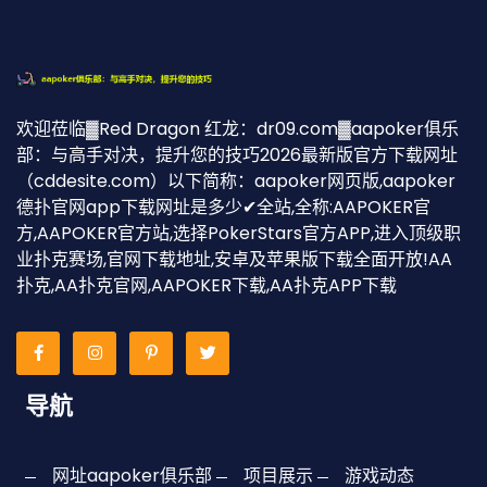
欢迎莅临▓Red Dragon 红龙：dr09.com▓aapoker俱乐
部：与高手对决，提升您的技巧2026最新版官方下载网址
（cddesite.com）以下简称：aapoker网页版,aapoker
德扑官网app下载网址是多少✔全站,全称:AAPOKER官
方,AAPOKER官方站,选择PokerStars官方APP,进入顶级职
业扑克赛场,官网下载地址,安卓及苹果版下载全面开放!AA
扑克,AA扑克官网,AAPOKER下载,AA扑克APP下载
导航
网址aapoker俱乐部
项目展示
游戏动态