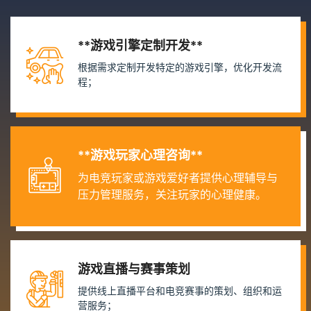
**游戏引擎定制开发**
根据需求定制开发特定的游戏引擎，优化开发流
程；
**游戏玩家心理咨询**
为电竞玩家或游戏爱好者提供心理辅导与
压力管理服务，关注玩家的心理健康。
游戏直播与赛事策划
提供线上直播平台和电竞赛事的策划、组织和运
营服务；