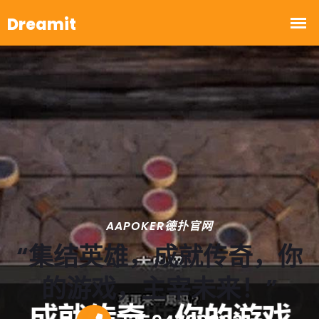
AAPOKER德扑官网
“集结英雄，成就传奇，你
的游戏，主宰未来！”