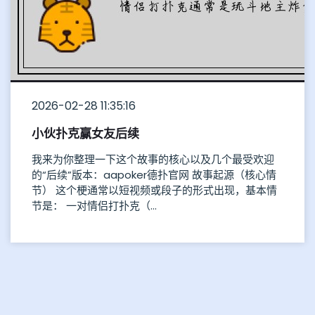
2026-02-28 11:35:16
小伙扑克赢女友后续
我来为你整理一下这个故事的核心以及几个最受欢迎
的“后续”版本：aapoker德扑官网 故事起源（核心情
节） 这个梗通常以短视频或段子的形式出现，基本情
节是： 一对情侣打扑克（...